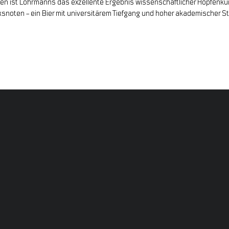
den ist Lohrmanns das exzellente Ergebnis wissenschaftlicher Hopfenku
noten – ein Bier mit universitärem Tiefgang und hoher akademischer 