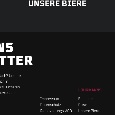
UNSERE BIERE
NS
TTER
tfach? Unsere
ch in
n zu unseren
LOHRMANNS
sowie über
Impressum
Bierlabor
Datenschutz
Crew
Reservierungs-AGB
Unsere Biere