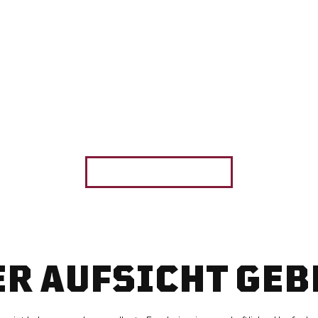
IERVIELFALT IM 
MITTE
resden revolutionieren wir die Bierkultur und die traditionelle Brauhausk
ZUM RESTAURANT
ER AUFSICHT GEB