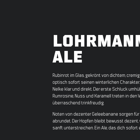
LOHRMANN
ALE
Rubinrot im Glas, gekrönt von dichtem, crem
optisch sofort seinen winterlichen Charakter.
Nelke klar und direkt. Der erste Schluck um
Rumrosine, Nuss und Karamell treten in den 
überraschend trinkfreudig.
Noten von dezenter Geleebanane sorgen für e
abrundet. Der Hopfen bleibt bewusst dezen
sanft unterstreichen. Ein Ale, das dich sofort e