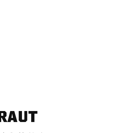
KRAFTWERK
üche gleich mit.
RAUT