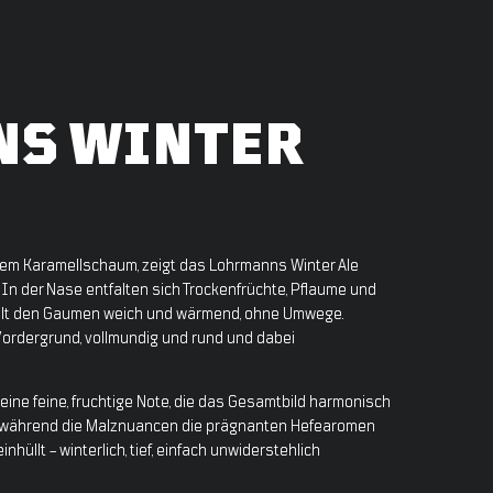
S WINTER
igem Karamellschaum, zeigt das Lohrmanns Winter Ale
 In der Nase entfalten sich Trockenfrüchte, Pflaume und
hüllt den Gaumen weich und wärmend, ohne Umwege.
Vordergrund, vollmundig und rund und dabei
ine feine, fruchtige Note, die das Gesamtbild harmonisch
t, während die Malznuancen die prägnanten Hefearomen
inhüllt – winterlich, tief, einfach unwiderstehlich