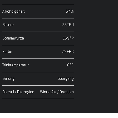
Alkoholgehalt
6,7 %
Bittere
33 IBU
Stammwürze
16,9 °P
Farbe
37 EBC
Trinktemperatur
8 °C
Gärung
obergärig
Bierstil / Bierregion
Winter Ale / Dresden