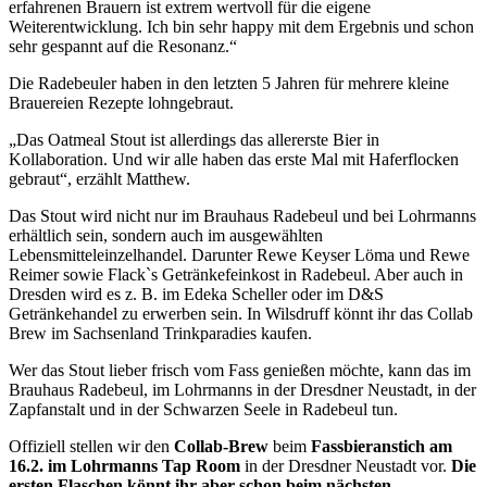
erfahrenen Brauern ist extrem wertvoll für die eigene
Weiterentwicklung. Ich bin sehr happy mit dem Ergebnis und schon
sehr gespannt auf die Resonanz.“
Die Radebeuler haben in den letzten 5 Jahren für mehrere kleine
Brauereien Rezepte lohngebraut.
„Das Oatmeal Stout ist allerdings das allererste Bier in
Kollaboration. Und wir alle haben das erste Mal mit Haferflocken
gebraut“, erzählt Matthew.
Das Stout wird nicht nur im Brauhaus Radebeul und bei Lohrmanns
erhältlich sein, sondern auch im ausgewählten
Lebensmitteleinzelhandel. Darunter Rewe Keyser Löma und Rewe
Reimer sowie Flack`s Getränkefeinkost in Radebeul. Aber auch in
Dresden wird es z. B. im Edeka Scheller oder im D&S
Getränkehandel zu erwerben sein. In Wilsdruff könnt ihr das Collab
Brew im Sachsenland Trinkparadies kaufen.
Wer das Stout lieber frisch vom Fass genießen möchte, kann das im
Brauhaus Radebeul, im Lohrmanns in der Dresdner Neustadt, in der
Zapfanstalt und in der Schwarzen Seele in Radebeul tun.
Offiziell stellen wir den
Collab-Brew
beim
Fassbieranstich am
16.2. im Lohrmanns Tap Room
in der Dresdner Neustadt vor.
Die
ersten Flaschen könnt ihr aber schon beim nächsten