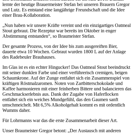
lernte der heutige Brauermeister Stefan bei unseren Brauern Gregor
und Lutz. Es entstand eine langjährige Freundschaft und die Idee
einer Brau-Kollaboration.
„Nun haben wir unsere Kräfte vereint und ein einzigartiges Oatmeal
Stout gebraut. Die Rezeptur war bereits im Oktober in enger
Abstimmung entstanden“, so Braumeister Stefan.
Der gesamte Prozess, von der Idee bis zum ausgereiften Bier,
dauerte etwa 10 Wochen. Gebraut wurden 1800 L auf der Anlage
des Radebeuler Brauhauses.
Im Glas ist es ein echter Hingucker! Das Oatmeal Stout beeindruckt
mit seiner dunklen Farbe und einer verführerisch cremigen, beigen
Schaumkrone. Auf der Zunge entfaltet sich ein Zusammenspiel von
kräftigen Röstmalzaromen. Noten von Zartbitterschokolade und
Kaffee harmonieren mit einer feinherben Bittere und balancieren das
Geschmackserlebnis aus. Dank der Zugabe von Haferflocken
entfaltet sich ein weiches Mundgefühl, das den Gaumen sanft
umschmeichelt. Mit 6,5% Alkoholgehalt kommt es mit ordentlich
Wumms daher.
Für Lohrmanns war das die erste Zusammenarbeit dieser Art.
Unser Braumeister Gregor betont: „Der Austausch mit anderen